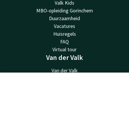
Valk Kids
MBO-opleiding Gorinchem
Duurzaamheid
Vacatures
Huisregels
FAQ
Virtual tour
Van der Valk
Van der Valk
Valk Deals
Valk Life
Contact
Account
NL
Valk Business
Boek nu
Valk Giftcard
Valk Store
Contact