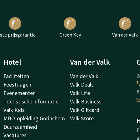
ste prijsgarantie
Green Key
Van der Valk
Hotel
Van der Valk
Faciliteiten
Van der Valk
2
Feestdagen
Valk Deals
B
Evenementen
Valk Life
Toeristische informatie
Valk Business
Valk Kids
Valk Giftcard
MBO-opleiding Gorinchem
Valk Store
H
Duurzaamheid
F
Vacatures
4