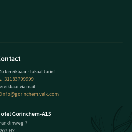
Contact
4u bereikbaar - lokaal tarief
+31183799999
ereikbaar via mail
info@gorinchem.valk.com
otel Gorinchem-A15
ranklinweg 7
207 HX