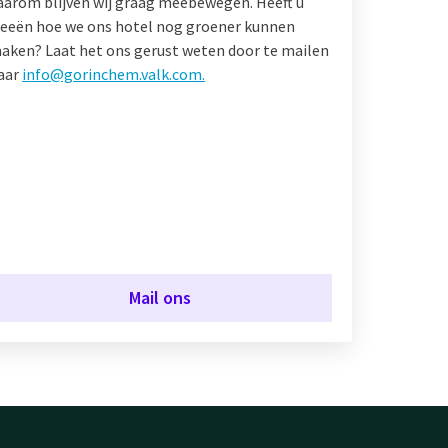
aarom blijven wij graag meebewegen. Heeft u
deeën hoe we ons hotel nog groener kunnen
aken? Laat het ons gerust weten door te mailen
aar
info@gorinchem.valk.com.
Mail ons