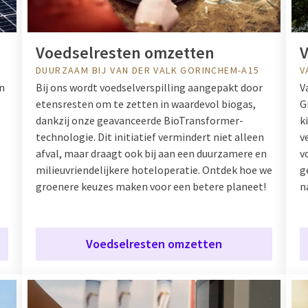
Voedselresten omzetten
V
DUURZAAM BIJ VAN DER VALK GORINCHEM-A15
V
n
Bij ons wordt voedselverspilling aangepakt door
V
etensresten om te zetten in waardevol biogas,
G
dankzij onze geavanceerde BioTransformer-
k
technologie. Dit initiatief vermindert niet alleen
v
afval, maar draagt ook bij aan een duurzamere en
v
milieuvriendelijkere hoteloperatie. Ontdek hoe we
g
groenere keuzes maken voor een betere planeet!
n
Voedselresten omzetten