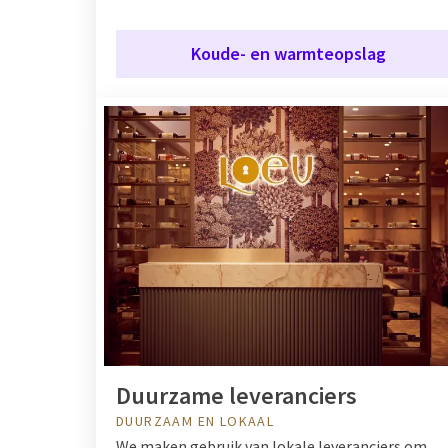
Koude- en warmteopslag
Duurzame leveranciers
DUURZAAM EN LOKAAL
We maken gebruik van lokale leveranciers om