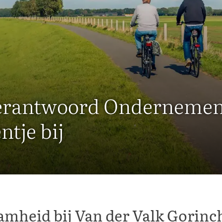
Verantwoord Onderneme
ntje bij
mheid bij Van der Valk Gorin