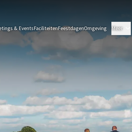
tings & Events
Faciliteiten
Feestdagen
Omgeving
Meer