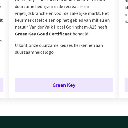
d
e
duurzame bedrijven in de recreatie- en
i
vrijetijdsbranche en voor de zakelijke markt. Het
m
it
keurmerk stelt eisen op het gebied van milieu en
n
natuur. Van der Valk Hotel Gorinchem-A15 heeft
Green Key Goud Certificaat
behaald!
et
U kunt onze duurzame keuzes herkennen aan
duurzaamheidslogo.
Green Key