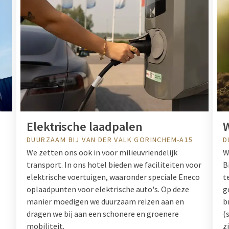
Elektrische laadpalen
DUURZAAM BIJ VAN DER VALK GORINCHEM-A15
D
We zetten ons ook in voor milieuvriendelijk
W
transport. In ons hotel bieden we faciliteiten voor
B
elektrische voertuigen, waaronder speciale Eneco
t
oplaadpunten voor elektrische auto's. Op deze
g
manier moedigen we duurzaam reizen aan en
b
dragen we bij aan een schonere en groenere
(
mobiliteit.
z