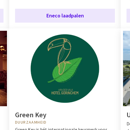
Eneco laadpalen
Green Key
DUURZAAMHEID
D
Green Key is hét internationale keurmerk voor