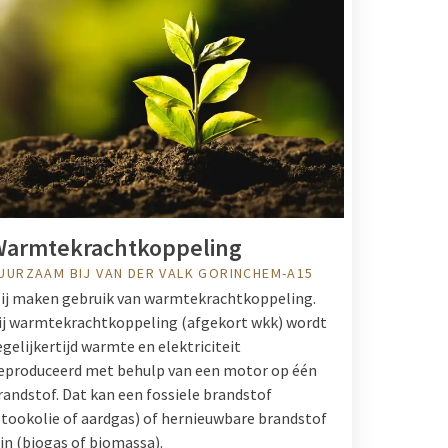
Warmtekrachtkoppeling
UURZAAM BIJ VAN DER VALK GORINCHEM-A15
ij maken gebruik van warmtekrachtkoppeling.
ij warmtekrachtkoppeling (afgekort wkk) wordt
egelijkertijd warmte en elektriciteit
eproduceerd met behulp van een motor op één
randstof. Dat kan een fossiele brandstof
stookolie of aardgas) of hernieuwbare brandstof
ijn (biogas of biomassa).