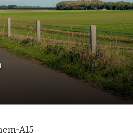
n
chem-A15