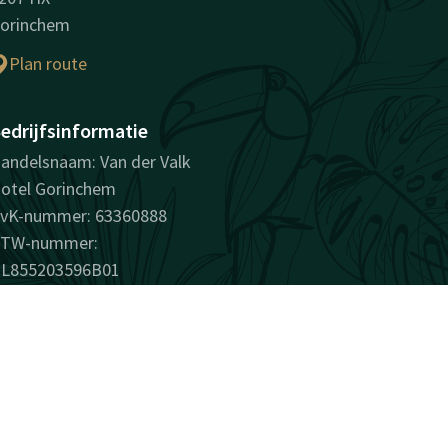
orinchem
Plan route
edrijfsinformatie
andelsnaam: Van der Valk
otel Gorinchem
vK-nummer: 63360888
TW-nummer:
L855203596B01
verrassend vanzelfsprekend