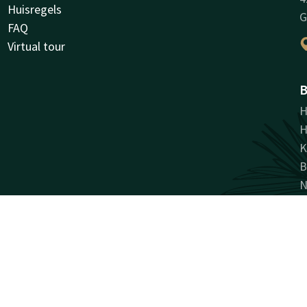
Huisregels
G
FAQ
Virtual tour
B
H
H
K
B
N
Facebook
Instagram
LinkedIn
antie