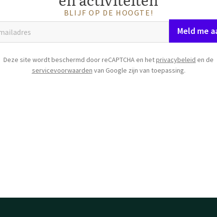
BLIJF OP DE HOOGTE!
Meld me a
Deze site wordt beschermd door reCAPTCHA en het
privacybeleid
en de
servicevoorwaarden
van Google zijn van toepassing.