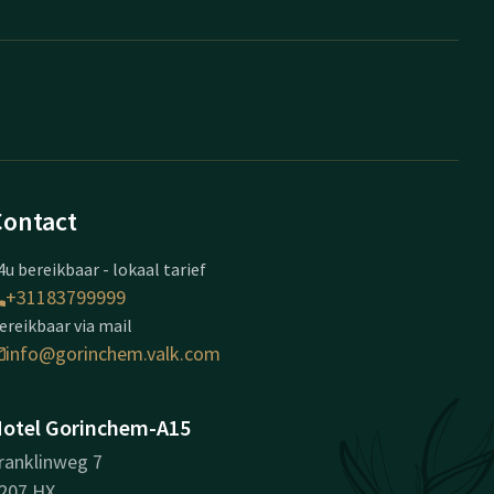
Contact
4u bereikbaar - lokaal tarief
+31183799999
ereikbaar via mail
info@gorinchem.valk.com
otel Gorinchem-A15
ranklinweg 7
207 HX