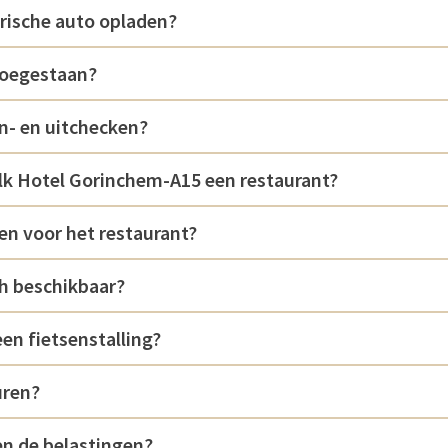
trische auto opladen?
 toegestaan?
n- en uitchecken?
alk Hotel Gorinchem-A15 een restaurant?
en voor het restaurant?
4h beschikbaar?
een fietsenstalling?
uren?
n de belastingen?