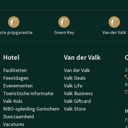
ste prijsgarantie
Green Key
Van der Valk
Hotel
Van der Valk
Faciliteiten
Van der Valk
2
Feestdagen
Valk Deals
B
Evenementen
Valk Life
Toeristische informatie
Valk Business
Valk Kids
Valk Giftcard
MBO-opleiding Gorinchem
Valk Store
H
Duurzaamheid
F
Vacatures
4