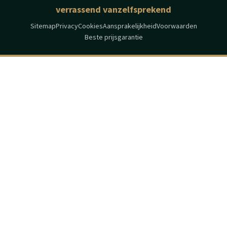
verrassend vanzelfsprekend
Sitemap
Privacy
Cookies
Aansprakelijkheid
Voorwaarden
Beste prijsgarantie