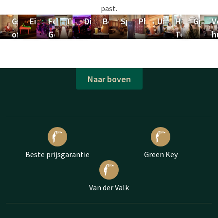
past.
Groepslunch
Eindejaarsfeest
Feestlocatie
Trouwen
Dinnershow
Borrel
Sportsbar
Photobooth
Uitbreidingsmo
High
Groeps
V
of diner
Gorinchem
Tea
h
Naar boven
Beste prijsgarantie
Green Key
Van der Valk