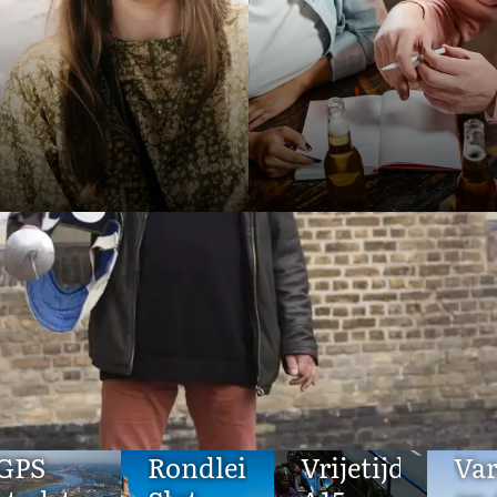
in de omgeving
ONTDEK DE MOGELIJKHEDEN
ng
GPS
Rondleiding
Vrijetijdscent
Va