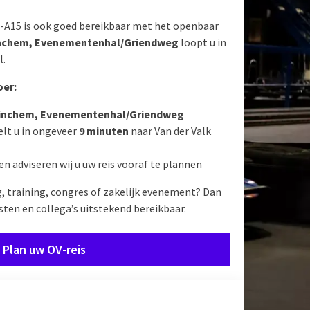
-A15 is ook goed bereikbaar met het openbaar
inchem, Evenementenhal/Griendweg
loopt u in
l.
oer:
rinchem, Evenementenhal/Griendweg
lt u in ongeveer
9 minuten
naar Van der Valk
en adviseren wij u uw reis vooraf te plannen
, training, congres of zakelijk evenement? Dan
sten en collega’s uitstekend bereikbaar.
Plan uw OV-reis