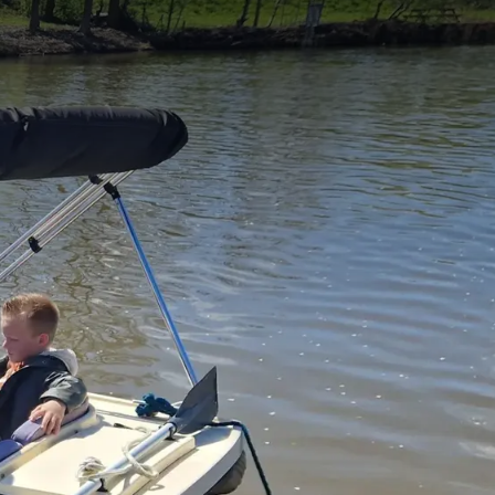
DENWEEKEND OF EEN
llenfeest, bij Van der
ng wordt. In
teiten waar plezier,
ieronder: kies uw
etings en Events team
n.
bij ons in het hotel.
oor de specificaties