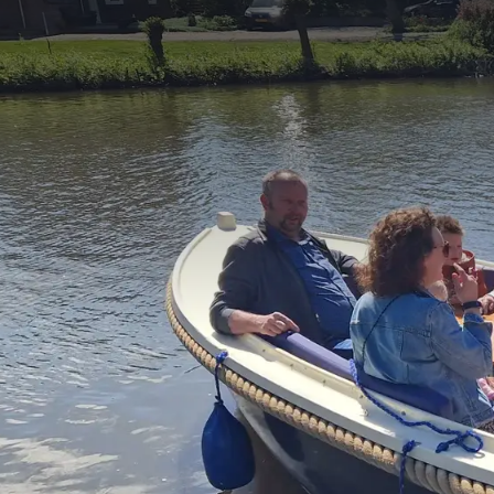
BEDRIJFSUITJES, 
Of het nu gaat om een be
Valk Hotel Gorinchem-A
combinatie met een lunc
(ont)spanning en avont
favoriete activiteit, l
gaat voor u aan de sla
Voorwaarden
Voor ieder groep
Onze groepsuitjes
Live cooking is a
Voor een aantal v