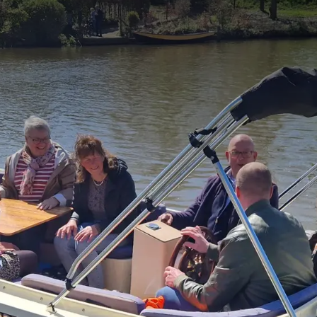
VRIJGEZELLENFEESTEN, PERSONEELSUITJES, VRIEN
FAMILIEDAG
Onze groepsuitjes zijn mogelijk vanaf 15 personen!
drijfsuitje, teambuilding, familiereünie, vriendenuitje of vrijgeze
15 zorgen we ervoor dat elk groepsuitje een onvergetelijke ervari
h, borrel of diner in ons hotel faciliteren we verschillende activi
uur samenkomen, zowel in als buiten het hotel. Bekijk de opties h
unch, borrel of diner en laat ons weten wat uw wensen zijn. Ons Me
g om een passend programma te maken en zal u volledig ontzorge
suitje geldt een minimaal aantal personen voor deelname.
 zijn enkel te reserveren in combinatie met lunch, borrel of diner 
lleen beschikbaar in het eerste weekend van de maand.
an onze groepsuitjes gelden aanvullende voorwaarden, bekijk hierv