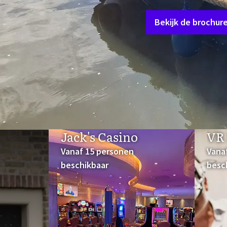
per uitje.
Bekijk de brochure
Jack's Casino
VR 
Vanaf 15 personen
Vana
beschikbaar
besc