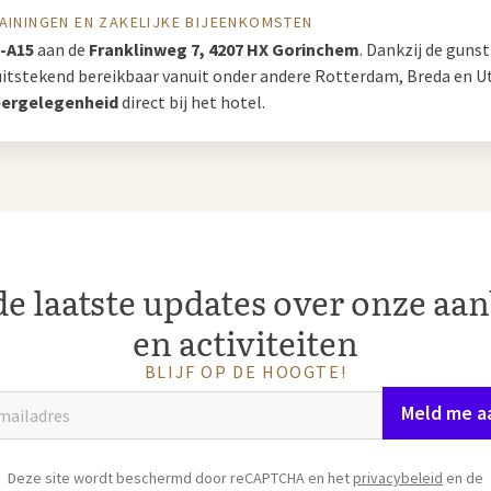
AININGEN EN ZAKELIJKE BIJEENKOMSTEN
m-A15
aan de
Franklinweg 7, 4207 HX Gorinchem
. Dankzij de gunst
l uitstekend bereikbaar vanuit onder andere Rotterdam, Breda en U
eergelegenheid
direct bij het hotel.
e laatste updates over onze aa
en activiteiten
BLIJF OP DE HOOGTE!
Meld me a
Deze site wordt beschermd door reCAPTCHA en het
privacybeleid
en de