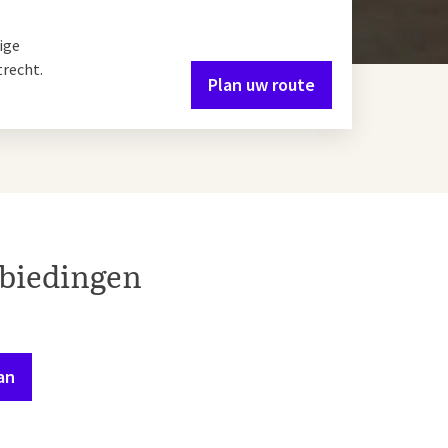
ige
trecht.
Plan uw route
nbiedingen
an