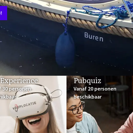
!
in het hotel
ONTDEK DE MOGELIJKHEDEN
Experience
Pubquiz
f 30 personen
Vanaf 20 personen
hikbaar
beschikbaar