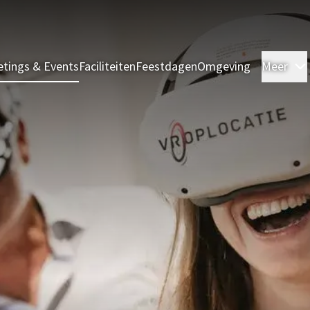
tings & Events
Faciliteiten
Feestdagen
Omgeving
Meer