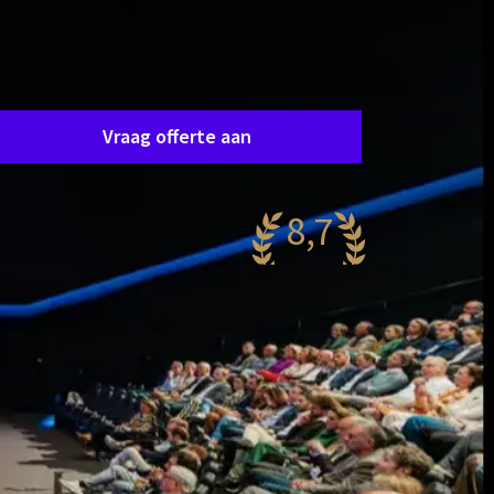
Zaal aanvraag
raag eenvoudig en vrijblijvend een offerte aan en
e nemen spoedig contact op om samen uw
ensen af te stemmen.
Vraag offerte aan
8,7
antastisch
11 reviews