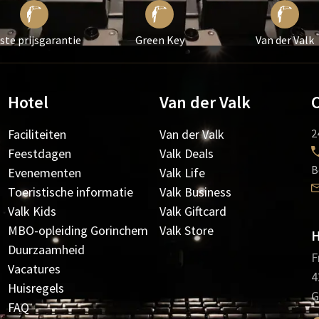
ste prijsgarantie
Green Key
Van der Valk
Hotel
Van der Valk
Faciliteiten
Van der Valk
2
Feestdagen
Valk Deals
B
Evenementen
Valk Life
Toeristische informatie
Valk Business
Valk Kids
Valk Giftcard
MBO-opleiding Gorinchem
Valk Store
H
Duurzaamheid
F
Vacatures
4
Huisregels
G
FAQ