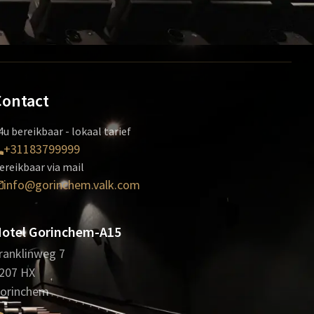
Contact
4u bereikbaar - lokaal tarief
+31183799999
ereikbaar via mail
info@gorinchem.valk.com
otel Gorinchem-A15
ranklinweg 7
207 HX
orinchem