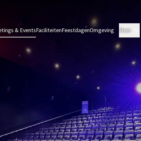
tings & Events
Faciliteiten
Feestdagen
Omgeving
Meer