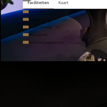
Faciliteiten
Kaart
Gratis wifi
Casino
Nabij snelweg
Restaurant
Rolstoeltoegankelijk