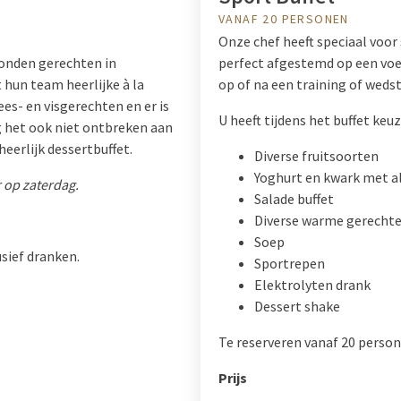
VANAF 20 PERSONEN
Onze chef heeft speciaal voor
bonden gerechten in
perfect afgestemd op een voe
hun team heerlijke à la
op of na een training of wedstr
es- en visgerechten en er is
U heeft tijdens het buffet keuz
g het ook niet ontbreken aan
eerlijk dessertbuffet.
Diverse fruitsoorten
Yoghurt en kwark met al
r op zaterdag.
Salade buffet
Diverse warme gerechte
Soep
usief dranken.
Sportrepen
Elektrolyten drank
Dessert shake
Te reserveren vanaf 20 perso
Prijs