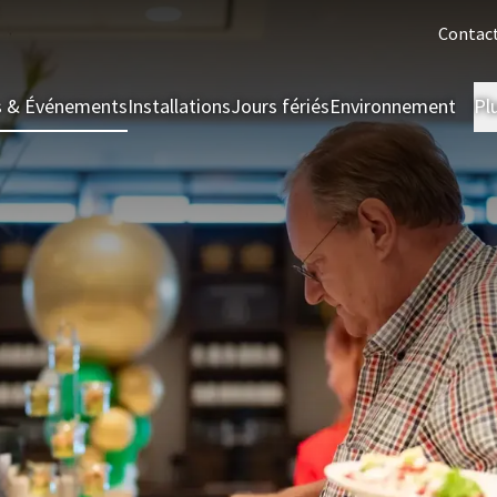
Contac
s & Événements
Installations
Jours fériés
Environnement
Pl