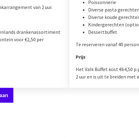
Poissonnerie
ankarrangement van 2 uur.
Diverse pasta gerechte
Diverse koude gerechte
Kindergerechten (optio
nnenlands drankenassortiment
Dessertbuffet
ontein voor €2,50 per
Te reserveren vanaf 40 person
Prijs
Het Valk Buffet kost €64,50 p
2 uur en is uit te breiden me
 aan