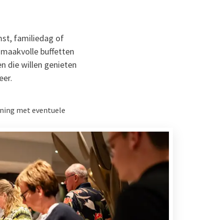
mst, familiedag of
smaakvolle buffetten
n die willen genieten
eer.
ening met eventuele