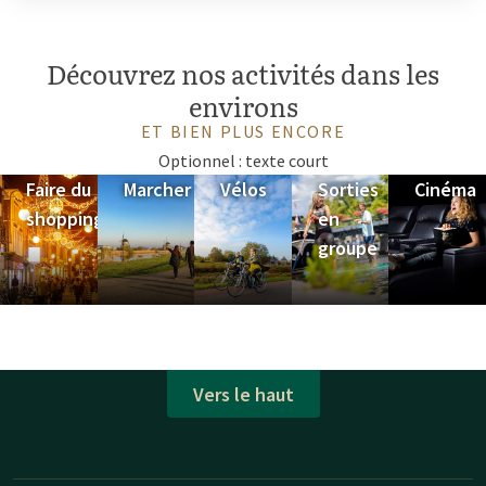
Découvrez nos activités dans les
environs
ET BIEN PLUS ENCORE
Optionnel : texte court
Faire du
Marcher
Vélos
Sorties
Cinéma
shopping
en
groupe
Vers le haut