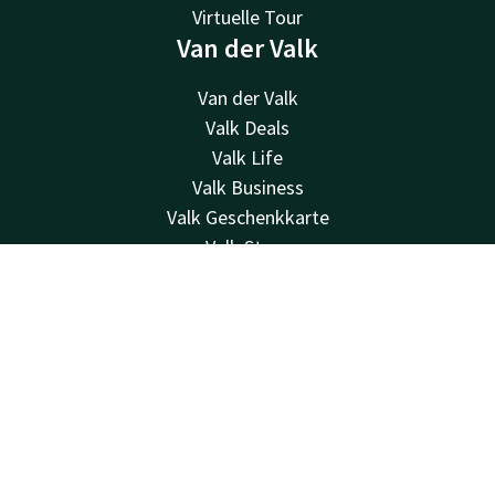
Virtuelle Tour
Van der Valk
Van der Valk
Valk Deals
Valk Life
Valk Business
Valk Geschenkkarte
Valk Store
Kontakt
Kontakt
Account
DE
24 Std. erreichbar, lokaler Tarif
Jetzt buchen
+31183799999
Per E-Mail erreichbar
info@gorinchem.valk.com
Hotel Gorinchem-A15