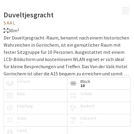
MENÜ
Duveltjesgracht
SAAL
30m²
Der Duveltjesgracht-Raum, benannt nach einem historischen
Wahrzeichen in Gorinchem, ist ein gemütlicher Raum mit
fester Sitzgruppe für 10 Personen. Ausgestattet mit einem
LCD-Bildschirm und kostenlosem WLAN eignet er sich ideal
für kleine Besprechungen und Treffen. Das Van der Valk Hotel
Gorinchem ist über die A15 bequem zu erreichen und somit ein
idealer Ort für Ihre Meetings. Planen Sie Ihr Meeting im
U-Form
Block
-
10
Duveltjesgracht-Raum und erleben Sie ein produktives
Kino
Schule
Treffen!
-
-
Empfang
Bankett
-
-
Exam
Kabarett
-
-
Carré