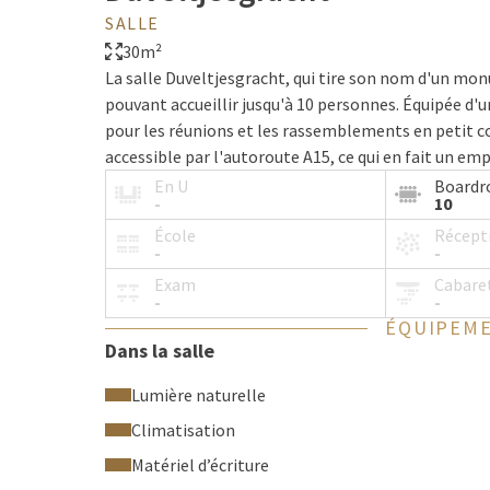
SALLE
30m²
La salle Duveltjesgracht, qui tire son nom d'un mo
pouvant accueillir jusqu'à 10 personnes. Équipée d'u
pour les réunions et les rassemblements en petit c
accessible par l'autoroute A15, ce qui en fait un e
réunion dans la salle Duveltjesgracht et profitez d'
En U
Board
-
10
École
Récept
-
-
Exam
Cabare
-
-
ÉQUIPEME
Dans la salle
Lumière naturelle
Climatisation
Matériel d’écriture