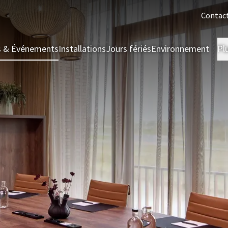
Contac
s & Événements
Installations
Jours fériés
Environnement
Pl