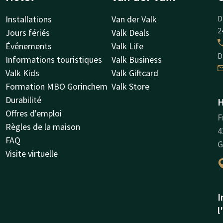
Installations
Van der Valk
D
2
Jours fériés
Valk Deals
Événements
Valk Life
D
Informations touristiques
Valk Business
Valk Kids
Valk Giftcard
Formation MBO Gorinchem
Valk Store
Durabilité
H
Offres d'emploi
F
Règles de la maison
4
FAQ
G
Visite virtuelle
I
l