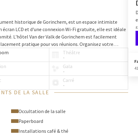
D
e
nument historique de Gorinchem, est un espace intimiste
r
n écran LCD et d'une connexion Wi-Fi gratuite, elle est idéale
omité. L'hôtel Van der Valk de Gorinchem est facilement
mplacement pratique pour vos réunions. Organisez votre
une réunion productive !
room
Théâtre
-
F
ion
Gala
4
-
t
Carré
-
NTS DE LA SALLE
Occultation de la salle
Paperboard
Installations café & thé