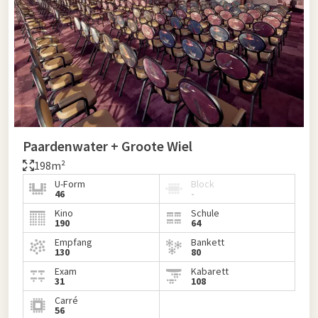
Paardenwater + Groote Wiel
198m²
U-Form
Block
46
-
Kino
Schule
190
64
Empfang
Bankett
130
80
Exam
Kabarett
31
108
Carré
56