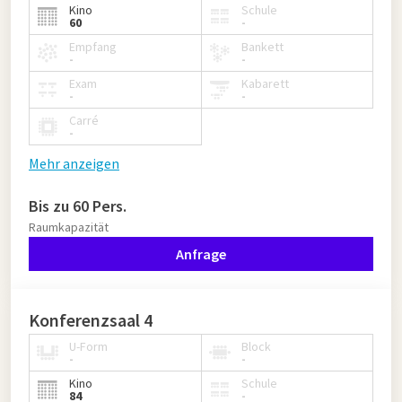
Kino
Schule
60
-
Empfang
Bankett
-
-
Exam
Kabarett
-
-
Carré
-
Mehr anzeigen
Bis zu 60 Pers.
Raumkapazität
Anfrage
Konferenzsaal 4
U-Form
Block
-
-
Kino
Schule
84
-