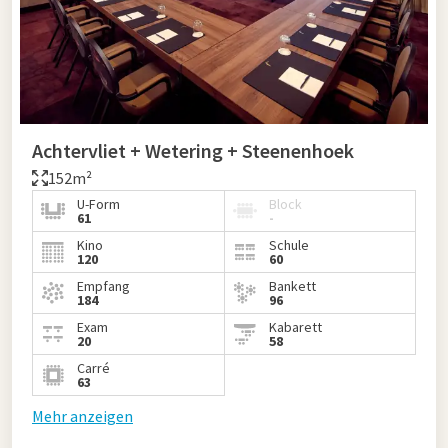
Achtervliet + Wetering + Steenenhoek
152m²
U-Form
Block
61
-
Kino
Schule
120
60
Empfang
Bankett
184
96
Exam
Kabarett
20
58
Carré
63
Mehr anzeigen