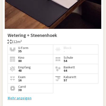
Wetering + Steenenhoek
112m²
U-Form
Block
35
-
Kino
Schule
80
54
Empfang
Bankett
48
64
Exam
Kabarett
16
57
Carré
38
Mehr anzeigen