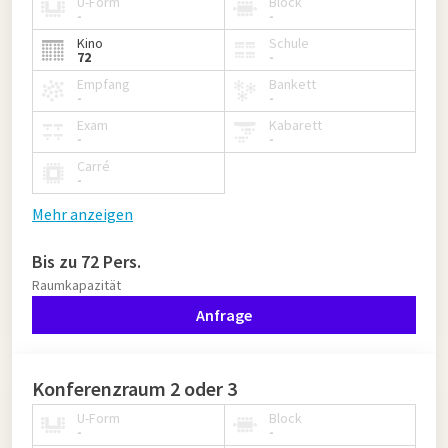
U-Form
Block
-
-
Kino
Schule
72
-
Empfang
Bankett
-
-
Exam
Kabarett
-
-
Carré
-
Mehr anzeigen
Bis zu 72 Pers.
Raumkapazität
Anfrage
Konferenzraum 2 oder 3
U-Form
Block
-
-