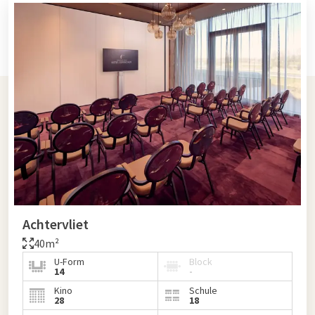
Achtervliet
40m²
U-Form
Block
14
-
Kino
Schule
28
18