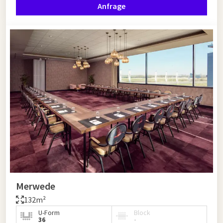
Anfrage
Merwede
132m²
U-Form
Block
36
-