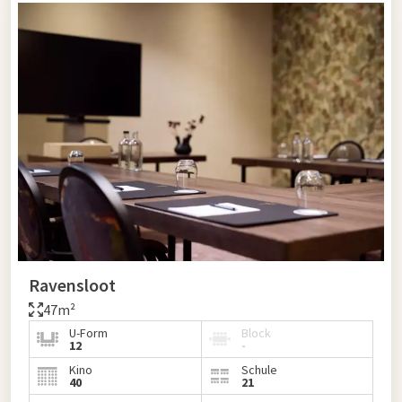
Ravensloot
47m²
U-Form
Block
12
-
Kino
Schule
40
21