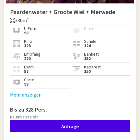
Paardenwater + Groote Wiel + Merwede
330m²
U-Form
Block
90
-
Kino
Schule
328
124
Empfang
Bankett
220
152
Exam
Kabarett
57
150
Carré
99
Mehr anzeigen
Bis zu 328 Pers.
Raumkapazität
Anfrage