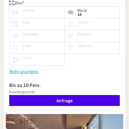
30m²
U-Form
Block
-
10
Kino
Schule
-
-
Empfang
Bankett
-
-
Exam
Kabarett
-
-
Carré
-
Mehr anzeigen
Bis zu 10 Pers.
Raumkapazität
Anfrage