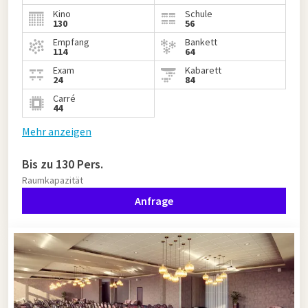
Kino
Schule
130
56
Empfang
Bankett
114
64
Exam
Kabarett
24
84
Carré
44
Mehr anzeigen
Bis zu 130 Pers.
Raumkapazität
Anfrage