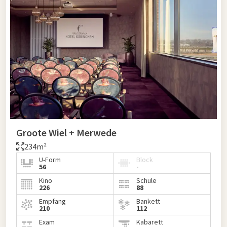
Groote Wiel + Merwede
234m²
U-Form
Block
56
-
Kino
Schule
226
88
Empfang
Bankett
210
112
Exam
Kabarett