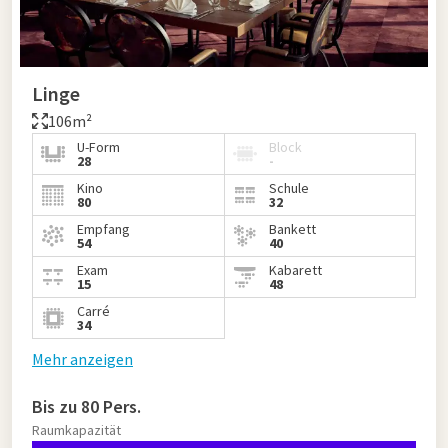
Linge
106m²
U-Form
Block
28
-
Kino
Schule
80
32
Empfang
Bankett
54
40
Exam
Kabarett
15
48
Carré
34
Mehr anzeigen
Bis zu 80 Pers.
Raumkapazität