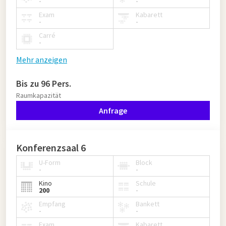
-
-
Exam
Kabarett
-
-
Carré
-
Mehr anzeigen
Bis zu 96 Pers.
Raumkapazität
Anfrage
Konferenzsaal 6
U-Form
Block
-
-
Kino
Schule
200
-
Empfang
Bankett
-
-
Exam
Kabarett