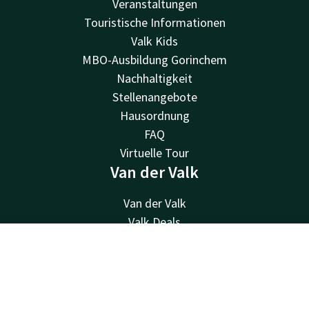
Veranstaltungen
Touristische Informationen
Valk Kids
MBO-Ausbildung Gorinchem
Nachhaltigkeit
Stellenangebote
Hausordnung
FAQ
Virtuelle Tour
Van der Valk
Van der Valk
Valk Deals
Valk Life
Kontakt
Account
DE
Valk Business
Valk Geschenkkarte
Jetzt buchen
Valk Store