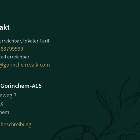
akt
erreichbar, lokaler Tarif
183799999
ail erreichbar
@gorinchem.valk.com
 Gorinchem-A15
inweg 7
HX
chem
beschreibung