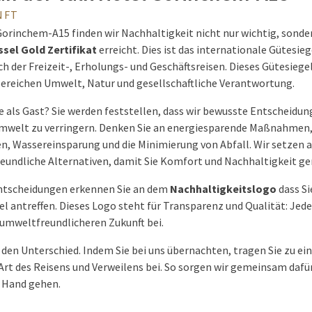
NFT
Gorinchem-A15 finden wir Nachhaltigkeit nicht nur wichtig, sonder
sel Gold Zertifikat
erreicht. Dies ist das internationale Gütesie
der Freizeit-, Erholungs- und Geschäftsreisen. Dieses Gütesiegel
ereichen Umwelt, Natur und gesellschaftliche Verantwortung.
e als Gast? Sie werden feststellen, dass wir bewusste Entscheidun
Umwelt zu verringern. Denken Sie an energiesparende Maßnahmen
en, Wassereinsparung und die Minimierung von Abfall. Wir setzen a
undliche Alternativen, damit Sie Komfort und Nachhaltigkeit g
ntscheidungen erkennen Sie an dem
Nachhaltigkeitslogo
dass Si
l antreffen. Dieses Logo steht für Transparenz und Qualität: Jeder
 umweltfreundlicheren Zukunft bei.
n Unterschied. Indem Sie bei uns übernachten, tragen Sie zu ein
rt des Reisens und Verweilens bei. So sorgen wir gemeinsam dafür
 Hand gehen.