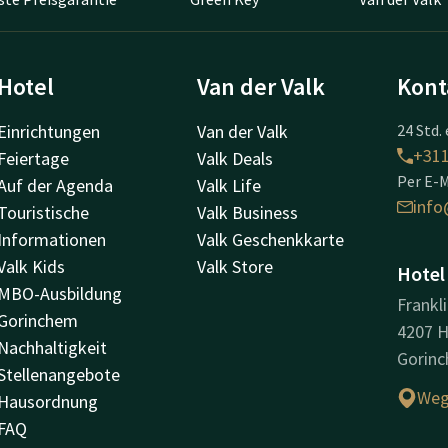
Hotel
Van der Valk
Kont
Einrichtungen
Van der Valk
24 Std. 
+31
Feiertage
Valk Deals
Per E-M
Auf der Agenda
Valk Life
info
Touristische
Valk Business
Informationen
Valk Geschenkkarte
Valk Kids
Valk Store
Hotel
MBO-Ausbildung
Frankl
Gorinchem
4207 
Nachhaltigkeit
Gorin
Stellenangebote
Weg
Hausordnung
FAQ