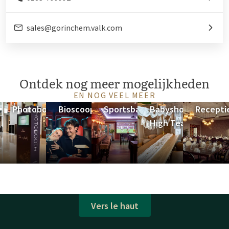
sales@gorinchem.valk.com
Ontdek nog meer mogelijkheden
EN NOG VEEL MEER
Photobooth
Bioscoopzaal
Sportsbar
Babyshower
Recepti
High Tea
Vers le haut